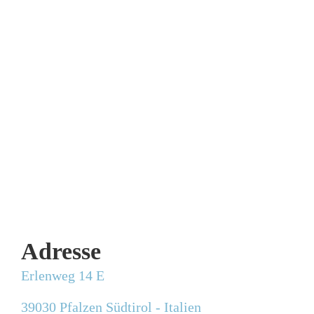
November 4, 2016
STÄRKE DEINE WURZELN
Oktober 10, 2016
Adresse
Erlenweg 14 E
39030 Pfalzen Südtirol - Italien