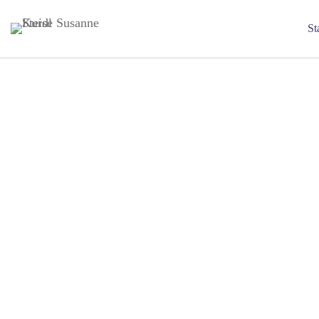
St
GUTE GEFÜHLE TIPPS – mein Buch
Februar 1, 2019