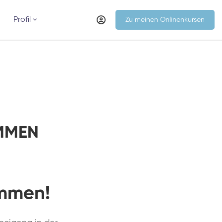
Profil
Zu meinen Onlinenkursen
OMMEN
ommen
!