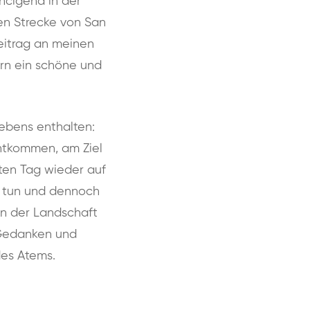
ncigena in der
en Strecke von San
eitrag an meinen
ern ein schöne und
Lebens enthalten:
htkommen, am Ziel
ten Tag wieder auf
u tun und dennoch
en der Landschaft
Gedanken und
es Atems.