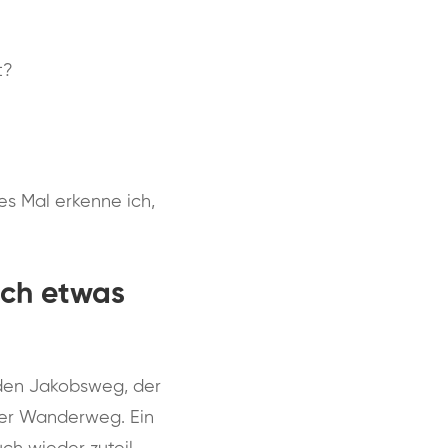
t?
es Mal erkenne ich,
auch etwas
 den Jakobsweg, der
iner Wanderweg. Ein