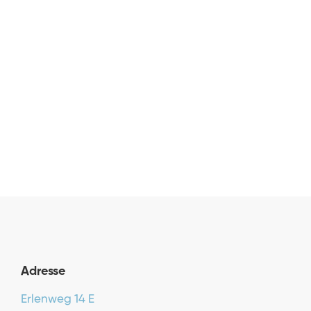
WIE GEHST DU MIT DRUCK & STRES
Februar 6, 2018
Adresse
Erlenweg 14 E