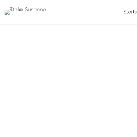
Starts
INTUITION – DIE SPRACHE DEINER S
Oktober 25, 2018
VERTRAUST DU DEINER INTUITION?
April 6, 2018