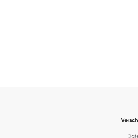
S UM?
Versch
Dat