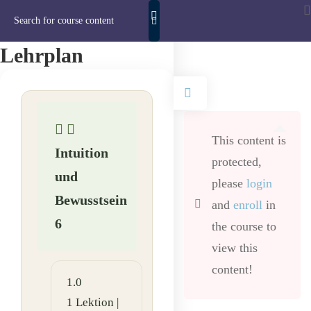
Lehrplan
This content is
Intuition
protected,
und
please
login
Bewusstsein
and
enroll
in
6
the course to
view this
content!
1.0
1.1
1 Lektion |
2 Lektion |