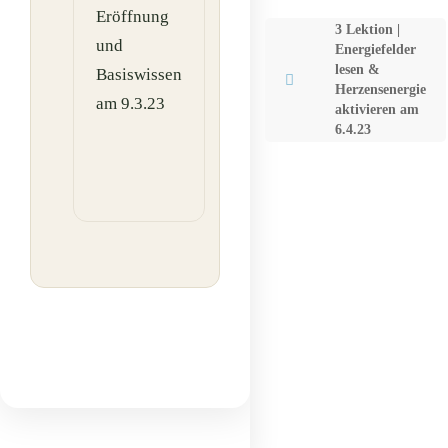
Eröffnung
Wahrnehmen
3 Lektion |
und
und
Energiefelder
lesen &
Basiswissen
Verändern
Herzensenergie
am 9.3.23
von
aktivieren am
6.4.23
Energien am
23.3.23