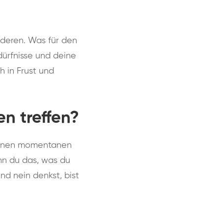
anderen. Was für den
edürfnisse und deine
h in Frust und
n treffen?
deinen momentanen
nn du das, was du
nd nein denkst, bist