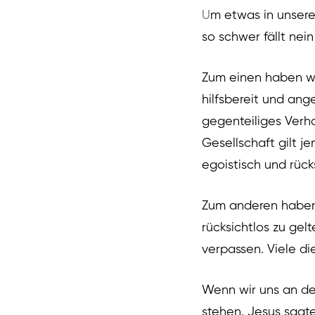
U
m etwas in unsere
so schwer fällt nei
Zum einen haben wi
hilfsbereit und ang
gegenteiliges Verh
Gesellschaft gilt j
egoistisch und rücks
Zum anderen haben 
rücksichtlos zu gel
verpassen. Viele di
Wenn wir uns an der
stehen. Jesus sagte