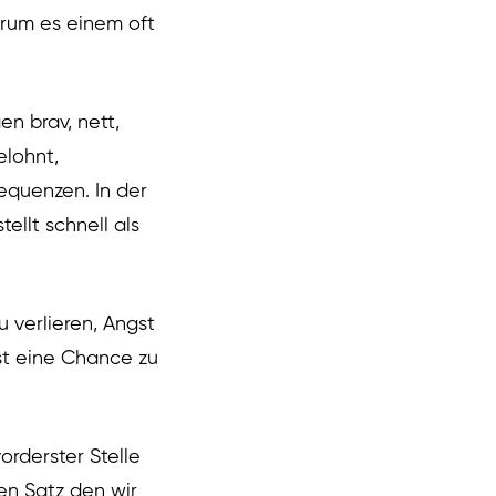
arum es einem oft
n brav, nett,
elohnt,
equenzen. In der
ellt schnell als
 verlieren, Angst
gst eine Chance zu
orderster Stelle
nen Satz den wir