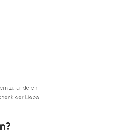
llem zu anderen
chenk der Liebe
en?