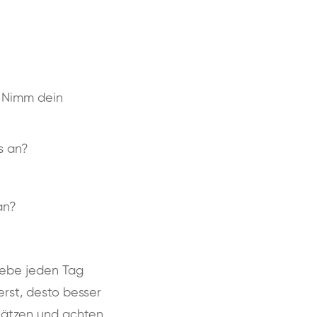
n. Nimm dein
as an?
an?
iebe jeden Tag
erst, desto besser
chätzen und achten